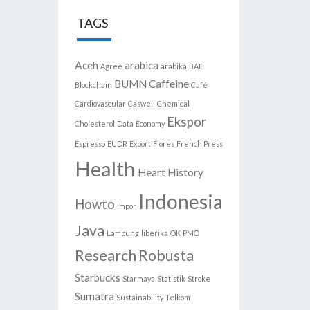
TAGS
Aceh
arabica
Agree
arabika
BAE
BUMN
Caffeine
Blockchain
Café
Cardiovascular
Caswell
Chemical
Ekspor
Cholesterol
Data
Economy
Espresso
EUDR
Export
Flores
French Press
Health
Heart
History
Indonesia
Howto
Impor
Java
Lampung
liberika
OK
PMO
Research
Robusta
Starbucks
Starmaya
Statistik
Stroke
Sumatra
Sustainability
Telkom