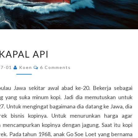
KAPAL
KAPAL API
API
Comments
07-01
Koen
6 Comments
pulau Jawa sekitar awal abad ke-20. Bekerja sebagai
ng yang suka minum kopi. Jadi dia memutuskan untuk
27. Untuk mengingat bagaimana dia datang ke Jawa, dia
erek bisnis kopinya. Untuk menurunkan harga agar
 mencampurkan kopinya dengan jagung. Saat itu kopi
erek. Pada tahun 1968, anak Go Soe Loet yang bernama