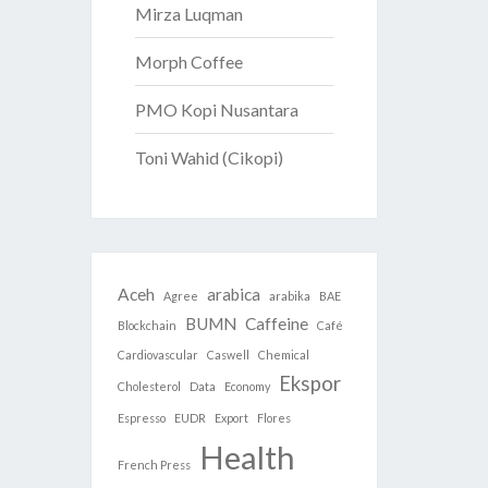
Mirza Luqman
Morph Coffee
PMO Kopi Nusantara
Toni Wahid (Cikopi)
Aceh
arabica
Agree
arabika
BAE
BUMN
Caffeine
Blockchain
Café
Cardiovascular
Caswell
Chemical
Ekspor
Cholesterol
Data
Economy
Espresso
EUDR
Export
Flores
Health
French Press