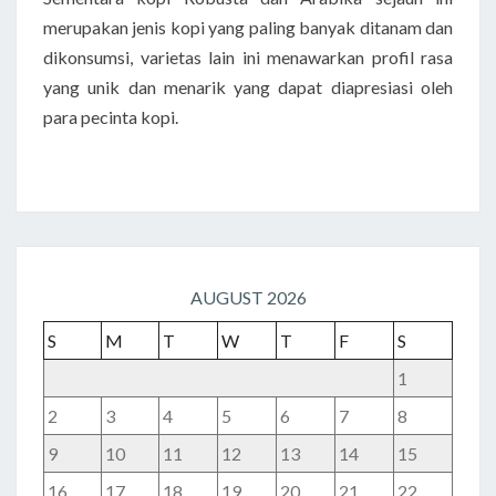
merupakan jenis kopi yang paling banyak ditanam dan
dikonsumsi, varietas lain ini menawarkan profil rasa
yang unik dan menarik yang dapat diapresiasi oleh
para pecinta kopi.
AUGUST 2026
S
M
T
W
T
F
S
1
2
3
4
5
6
7
8
9
10
11
12
13
14
15
16
17
18
19
20
21
22