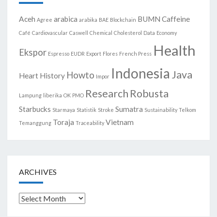
Aceh
arabica
BUMN
Caffeine
Agree
arabika
BAE
Blockchain
Café
Cardiovascular
Caswell
Chemical
Cholesterol
Data
Economy
Health
Ekspor
Espresso
EUDR
Export
Flores
French Press
Indonesia
Java
Howto
Heart
History
Impor
Research
Robusta
Lampung
liberika
OK
PMO
Starbucks
Sumatra
Starmaya
Statistik
Stroke
Sustainability
Telkom
Toraja
Vietnam
Temanggung
Traceability
ARCHIVES
Archives