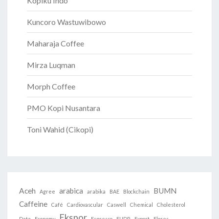
Kopiku Indo
Kuncoro Wastuwibowo
Maharaja Coffee
Mirza Luqman
Morph Coffee
PMO Kopi Nusantara
Toni Wahid (Cikopi)
Aceh
arabica
BUMN
Agree
arabika
BAE
Blockchain
Caffeine
Café
Cardiovascular
Caswell
Chemical
Cholesterol
Ekspor
Data
Economy
Espresso
EUDR
Export
Flores