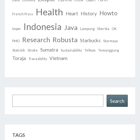
Health
Howto
Heart
History
French Press
Indonesia
Java
Impor
Lampung
liberika
OK
Research
Robusta
Starbucks
PMO
Starmaya
Sumatra
Statistik
Stroke
Sustainability
Telkom
Temanggung
Toraja
Vietnam
Traceability
Search
Search
TAGS