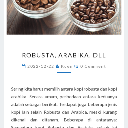
ROBUSTA,
ROBUSTA, ARABIKA, DLL
ARABIKA,
DLL
Comments
2022-12-22
Koen
0 Comment
Sering kita harus memilih antara kopi robusta dan kopi
arabika. Secara umum, perbedaan antara keduanya
adalah sebagai berikut: Terdapat juga beberapa jenis
kopi lain selain Robusta dan Arabica, meski kurang
dikenal dan ditanam. Beberapa di antaranya:
Sementara kopi Robusta dan Arabika sejauh ini