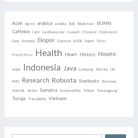
Aceh
arabica
BUMN
Agree
arabika
BAE
Blockchain
Caffeine
Café
Cardiovascular
Caswell
Chemical
Cholesterol
Ekspor
Data
Economy
Espresso
EUDR
Export
Flores
Health
Howto
Heart
History
French Press
Indonesia
Java
Impor
Lampung
liberika
OK
Research
Robusta
Starbucks
PMO
Starmaya
Sumatra
Statistik
Stroke
Sustainability
Telkom
Temanggung
Toraja
Vietnam
Traceability