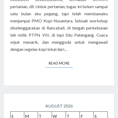
pertanian, dll. Untuk pertanian, tugas ini belum sampai
satu bulan aku pegang, tapi telah membawaku
menjumpai PMO Kopi Nusantara. Sebuah workshop
diselenggarakan di Rancabali, di tengah perkebunan
teh milik PTPN VIII, di tepi Situ Patengang. Cuaca
sejuk menarik, dan menggoda untuk mengawali
dengan segelas kopi lokal dari…
READ MORE
READ MORE
AUGUST 2026
S
M
T
W
T
F
S