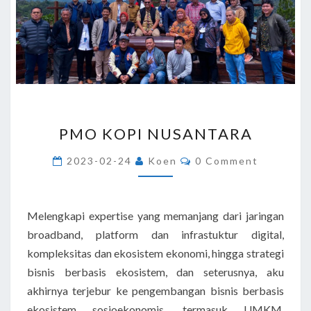
PMO
PMO KOPI NUSANTARA
KOPI
NUSANTARA
Comments
2023-02-24
Koen
0 Comment
Melengkapi expertise yang memanjang dari jaringan
broadband, platform dan infrastuktur digital,
kompleksitas dan ekosistem ekonomi, hingga strategi
bisnis berbasis ekosistem, dan seterusnya, aku
akhirnya terjebur ke pengembangan bisnis berbasis
ekosistem sosioekonomis, termasuk UMKM,