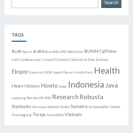
Search
Search
TAGS
Aceh
arabica
BUMN
Caffeine
Agree
arabika
BAE
Blockchain
Café
Cardiovascular
Caswell
Chemical
Cholesterol
Data
Economy
Health
Ekspor
Espresso
EUDR
Export
Flores
French Press
Indonesia
Java
Howto
Heart
History
Impor
Research
Robusta
Lampung
liberika
OK
PMO
Starbucks
Sumatra
Starmaya
Statistik
Stroke
Sustainability
Telkom
Toraja
Vietnam
Temanggung
Traceability