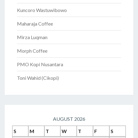
Kuncoro Wastuwibowo
Maharaja Coffee
Mirza Luqman
Morph Coffee
PMO Kopi Nusantara
Toni Wahid (Cikopi)
AUGUST 2026
S
M
T
W
T
F
S