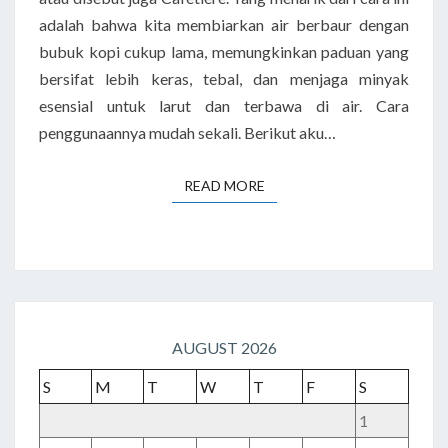
adalah bahwa kita membiarkan air berbaur dengan
bubuk kopi cukup lama, memungkinkan paduan yang
bersifat lebih keras, tebal, dan menjaga minyak
esensial untuk larut dan terbawa di air. Cara
penggunaannya mudah sekali. Berikut aku…
READ MORE
READ MORE
AUGUST 2026
S
M
T
W
T
F
S
1