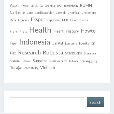
Aceh
arabica
BUMN
Agree
arabika
BAE
Blockchain
Caffeine
Café
Cardiovascular
Caswell
Chemical
Cholesterol
Ekspor
Data
Economy
Espresso
EUDR
Export
Flores
Health
Howto
Heart
History
French Press
Indonesia
Java
Impor
Lampung
liberika
OK
Research
Robusta
Starbucks
PMO
Starmaya
Sumatra
Statistik
Stroke
Sustainability
Telkom
Temanggung
Toraja
Vietnam
Traceability
Search
Search