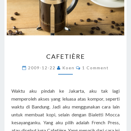
CAFETIÈRE
CAFETIÈRE
Comments
2009-12-22
Koen
1 Comment
Waktu aku pindah ke Jakarta, aku tak lagi
memperoleh akses yang leluasa atas kompor, seperti
waktu di Bandung. Jadi aku menggunakan cara lain
untuk membuat kopi, selain dengan Bialetti Mocca
kesayanganku. Yang aku pilih adalah French Press,
atau disebut juga Cafetière. Yang menarik dari cara ini