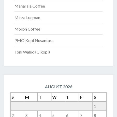
Maharaja Coffee
Mirza Luqman
Morph Coffee
PMO Kopi Nusantara
Toni Wahid (Cikopi)
AUGUST 2026
S
M
T
W
T
F
S
1
2
3
4
5
6
7
8