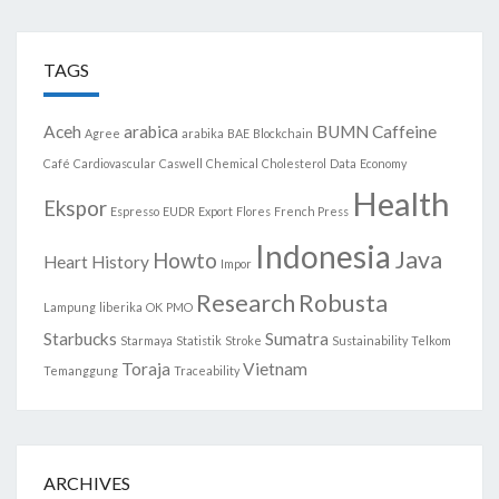
TAGS
Aceh
arabica
BUMN
Caffeine
Agree
arabika
BAE
Blockchain
Café
Cardiovascular
Caswell
Chemical
Cholesterol
Data
Economy
Health
Ekspor
Espresso
EUDR
Export
Flores
French Press
Indonesia
Java
Howto
Heart
History
Impor
Research
Robusta
Lampung
liberika
OK
PMO
Starbucks
Sumatra
Starmaya
Statistik
Stroke
Sustainability
Telkom
Toraja
Vietnam
Temanggung
Traceability
ARCHIVES