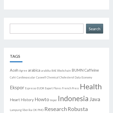
Search
Search
TAGS
Aceh
arabica
BUMN
Caffeine
Agree
arabika
BAE
Blockchain
Café
Cardiovascular
Caswell
Chemical
Cholesterol
Data
Economy
Health
Ekspor
Espresso
EUDR
Export
Flores
French Press
Indonesia
Java
Howto
Heart
History
Impor
Research
Robusta
Lampung
liberika
OK
PMO