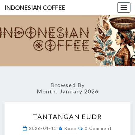
INDONESIAN COFFEE
Togg
navig
INDONES
COFFE
Browsed By
Month:
January 2026
TANTANGAN
TANTANGAN EUDR
EUDR
Comments
2026-01-13
Koen
0 Comment