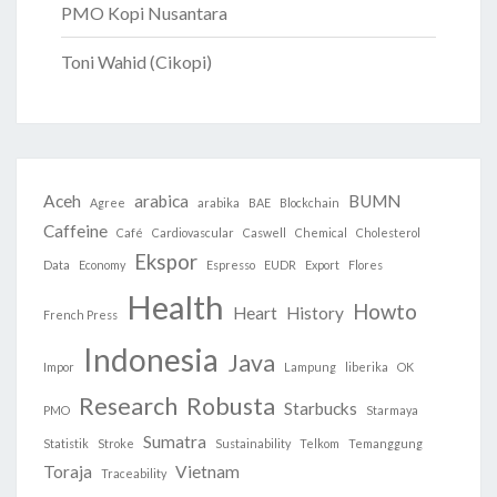
PMO Kopi Nusantara
Toni Wahid (Cikopi)
Aceh
arabica
BUMN
Agree
arabika
BAE
Blockchain
Caffeine
Café
Cardiovascular
Caswell
Chemical
Cholesterol
Ekspor
Data
Economy
Espresso
EUDR
Export
Flores
Health
Howto
Heart
History
French Press
Indonesia
Java
Impor
Lampung
liberika
OK
Research
Robusta
Starbucks
PMO
Starmaya
Sumatra
Statistik
Stroke
Sustainability
Telkom
Temanggung
Toraja
Vietnam
Traceability