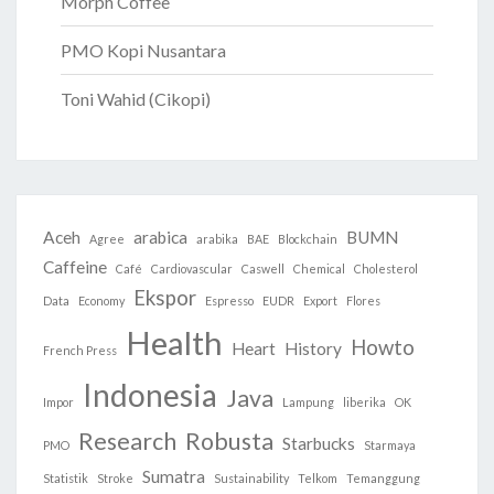
Morph Coffee
PMO Kopi Nusantara
Toni Wahid (Cikopi)
Aceh
arabica
BUMN
Agree
arabika
BAE
Blockchain
Caffeine
Café
Cardiovascular
Caswell
Chemical
Cholesterol
Ekspor
Data
Economy
Espresso
EUDR
Export
Flores
Health
Howto
Heart
History
French Press
Indonesia
Java
Impor
Lampung
liberika
OK
Research
Robusta
Starbucks
PMO
Starmaya
Sumatra
Statistik
Stroke
Sustainability
Telkom
Temanggung