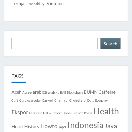
Toraja
Vietnam
Traceability
Search
Search
TAGS
Aceh
arabica
BUMN
Caffeine
Agree
arabika
BAE
Blockchain
Café
Cardiovascular
Caswell
Chemical
Cholesterol
Data
Economy
Health
Ekspor
Espresso
EUDR
Export
Flores
French Press
Indonesia
Java
Howto
Heart
History
Impor