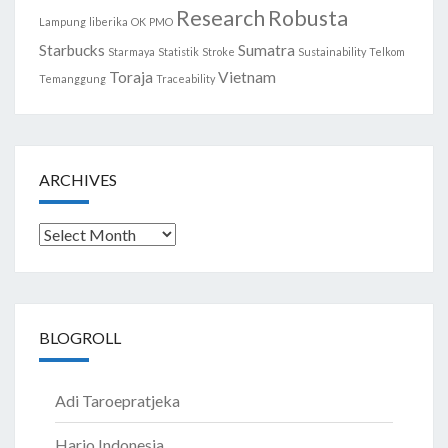
Research
Robusta
Lampung
liberika
OK
PMO
Starbucks
Sumatra
Starmaya
Statistik
Stroke
Sustainability
Telkom
Toraja
Vietnam
Temanggung
Traceability
ARCHIVES
Archives
BLOGROLL
Adi Taroepratjeka
Hario Indonesia