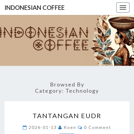
INDONESIAN COFFEE
Togg
navig
INDONES
COFFE
Browsed By
Category:
Technology
TANTANGAN
TANTANGAN EUDR
EUDR
Comments
2026-01-13
Koen
0 Comment