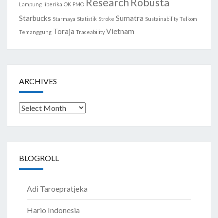
Research
Robusta
Lampung
liberika
OK
PMO
Starbucks
Sumatra
Starmaya
Statistik
Stroke
Sustainability
Telkom
Toraja
Vietnam
Temanggung
Traceability
ARCHIVES
Archives
BLOGROLL
Adi Taroepratjeka
Hario Indonesia