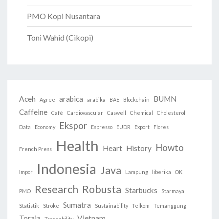
PMO Kopi Nusantara
Toni Wahid (Cikopi)
Aceh
arabica
BUMN
Agree
arabika
BAE
Blockchain
Caffeine
Café
Cardiovascular
Caswell
Chemical
Cholesterol
Ekspor
Data
Economy
Espresso
EUDR
Export
Flores
Health
Howto
Heart
History
French Press
Indonesia
Java
Impor
Lampung
liberika
OK
Research
Robusta
Starbucks
PMO
Starmaya
Sumatra
Statistik
Stroke
Sustainability
Telkom
Temanggung
Toraja
Vietnam
Traceability