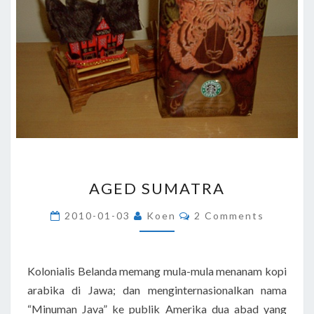
AGED
AGED SUMATRA
SUMATRA
Comments
2010-01-03
Koen
2 Comments
Kolonialis Belanda memang mula-mula menanam kopi
arabika di Jawa; dan menginternasionalkan nama
“Minuman Java” ke publik Amerika dua abad yang