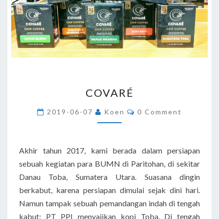
COVARÉ
COVARÉ
Comments
2019-06-07
Koen
0 Comment
Akhir tahun 2017, kami berada dalam persiapan
sebuah kegiatan para BUMN di Paritohan, di sekitar
Danau Toba, Sumatera Utara. Suasana dingin
berkabut, karena persiapan dimulai sejak dini hari.
Namun tampak sebuah pemandangan indah di tengah
kabut: PT PPI menyajikan kopi Toba. Di tengah