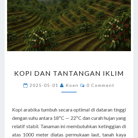
KOPI
KOPI DAN TANTANGAN IKLIM
DAN
TANTANGAN
Comments
2025-05-01
Koen
0 Comment
IKLIM
Kopi arabika tumbuh secara optimal di dataran tinggi
dengan suhu antara 18ºC — 22ºC dan curah hujan yang
relatif stabil. Tanaman ini membutuhkan ketinggian di
atas 1000 meter diatas permukaan laut, tanah kaya