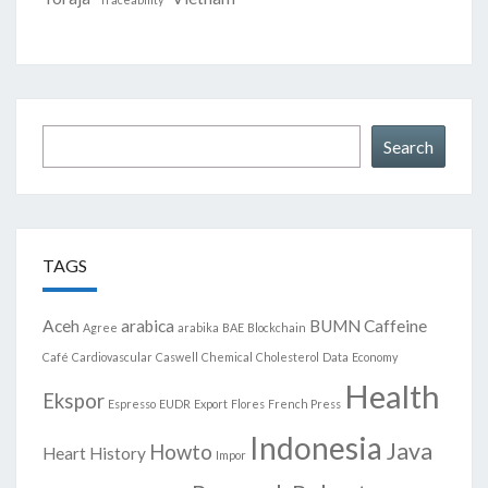
Search
Search
TAGS
Aceh
arabica
BUMN
Caffeine
Agree
arabika
BAE
Blockchain
Café
Cardiovascular
Caswell
Chemical
Cholesterol
Data
Economy
Health
Ekspor
Espresso
EUDR
Export
Flores
French Press
Indonesia
Java
Howto
Heart
History
Impor