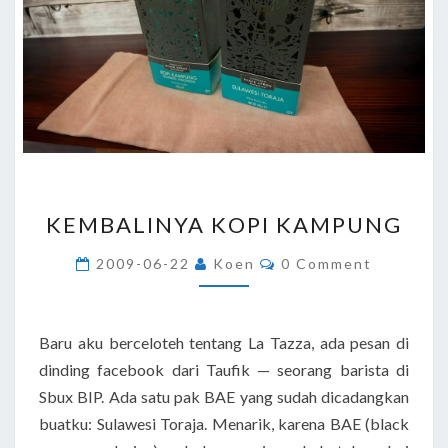
KEMBALINYA
KEMBALINYA KOPI KAMPUNG
KOPI
KAMPUNG
Comments
2009-06-22
Koen
0 Comment
Baru aku berceloteh tentang La Tazza, ada pesan di
dinding facebook dari Taufik — seorang barista di
Sbux BIP. Ada satu pak BAE yang sudah dicadangkan
buatku: Sulawesi Toraja. Menarik, karena BAE (black